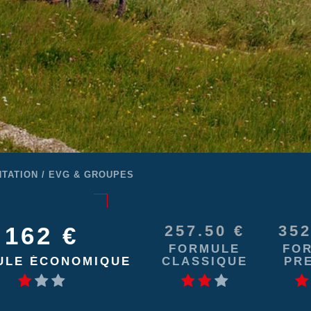
NTATION / EVG & GROUPES
162 €
257.50 €
352
FORMULE
FO
ULE
ÉCONOMIQUE
CLASSIQUE
PR