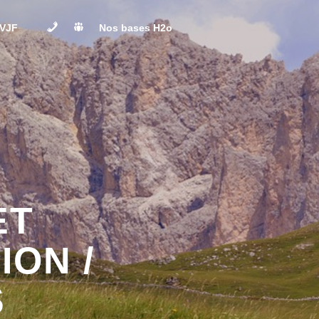
Contact
L’Équipe
EVJF
Nos bases H2o
ités EVG / EVJF
Base de Rafting de Landry
Base de Bozel
 ends EVG / EVJF
Peisey Vallandry
Paintball
ET
ION /
S