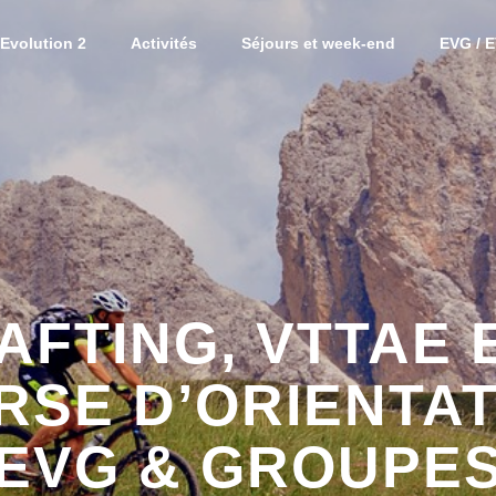
Evolution 2
Activités
Séjours et week-end
EVG / 
Activ
Week
AFTING, VTTAE 
SE D’ORIENTAT
EVG & GROUPE