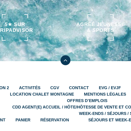
5★ SUR
AGRÉÉ JEUNESSE
TRIPADVISOR
& SPORTS
ON 2
ACTIVITÉS
CGV
CONTACT
EVG / EVJF
LOCATION CHALET MONTAGNE
MENTIONS LÉGALES
OFFRES D’EMPLOIS
CDD AGENT(E) ACCUEIL / HÔTE/HÔTESSE DE VENTE ET C
WEEK-ENDS / SÉJOURS /
ENT
PANIER
RÉSERVATION
SÉJOURS ET WEEK-