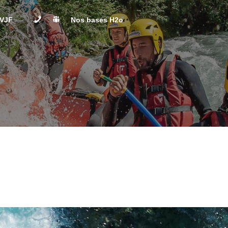
Contact
L’Équipe
EVJF
Nos bases H2o
ités EVG / EVJF
Base de Rafting de Landry
Base de Bozel
 ends EVG / EVJF
Peisey Vallandry
Paintball