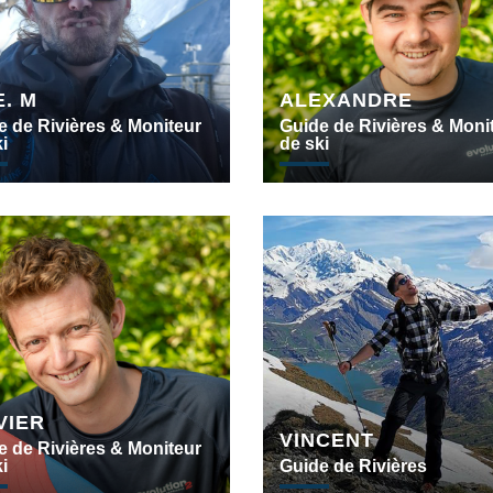
E. M
ALEXANDRE
e de Rivières & Moniteur
Guide de Rivières & Moni
i
de ski
VIER
VINCENT
e de Rivières & Moniteur
i
Guide de Rivières