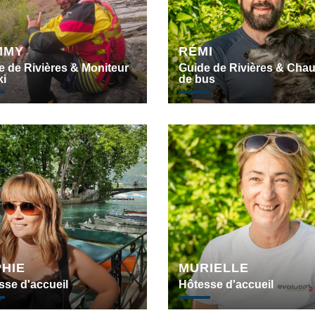
MMY
RÉMI
e de Rivières & Moniteur
Guide de Rivières & Chau
ki
de bus
HIE
MURIELLE
sse d'accueil
Hôtesse d'accueil