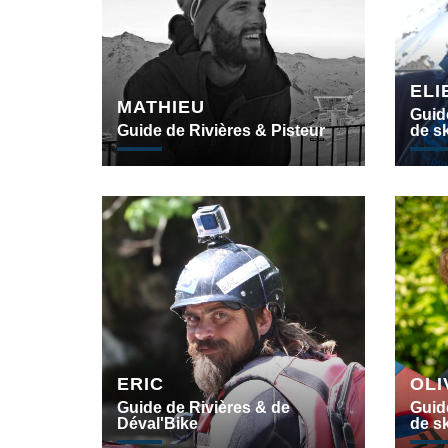
ELI
MATHIEU
Guid
Guide de Rivières & Pisteur
de sk
ERIC
OLI
Guide de Rivières & de
Guid
Déval'Bike
de sk