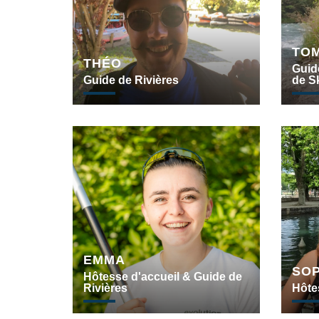
TO
THÉO
Guid
Guide de Rivières
de S
EMMA
SOP
Hôtesse d'accueil & Guide de
Rivières
Hôte