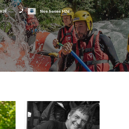
Contact
L’Équipe
EVJF
Nos bases H2o
ités EVG / EVJF
Base de Rafting de Landry
Base de Bozel
 ends EVG / EVJF
Peisey Vallandry
Paintball