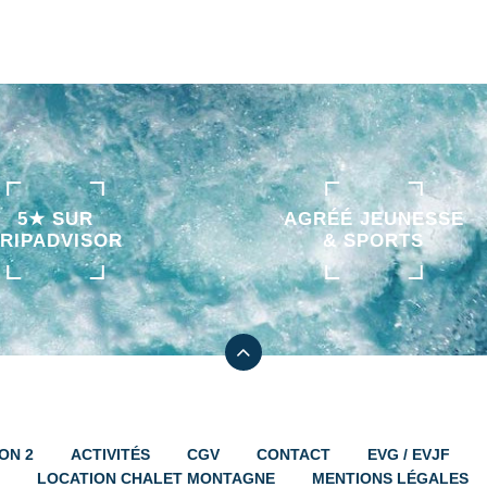
5★ SUR
AGRÉÉ JEUNESSE
TRIPADVISOR
& SPORTS
ON 2
ACTIVITÉS
CGV
CONTACT
EVG / EVJF
LOCATION CHALET MONTAGNE
MENTIONS LÉGALES