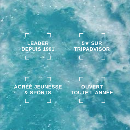
LEADER
5★ SUR
DEPUIS 1991
TRIPADVISOR
AGRÉÉ JEUNESSE
OUVERT
& SPORTS
TOUTE L'ANNÉE