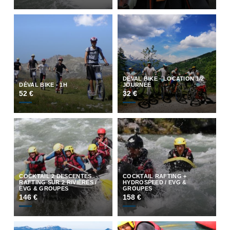
DÉVAL BIKE - LOCATION 1/2
DÉVAL BIKE - 1H
JOURNÉE
52 €
32 €
COCKTAIL 2 DESCENTES
COCKTAIL RAFTING +
RAFTING SUR 2 RIVIÈRES /
HYDROSPEED / EVG &
EVG & GROUPES
GROUPES
146 €
158 €