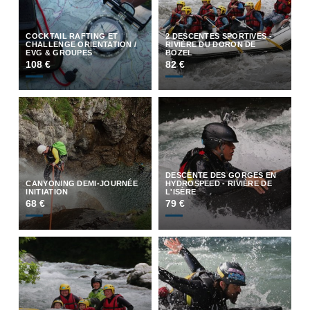
COCKTAIL RAFTING ET
2 DESCENTES SPORTIVES -
CHALLENGE ORIENTATION /
RIVIÈRE DU DORON DE
EVG & GROUPES
BOZEL
108 €
82 €
DESCENTE DES GORGES EN
CANYONING DEMI-JOURNÉE
HYDROSPEED - RIVIÈRE DE
INITIATION
L'ISÈRE
68 €
79 €