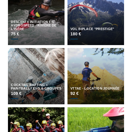
DESCENTE INITIATION EN
HYDROSPEED - RIVIÈRE DE
L'ISÈRE
VOL BIPLACE "PRESTIGE"
75 €
180 €
COCKTAIL RAFTING +
PAINTBALL / EVG & GROUPES
VTTAE - LOCATION JOURNÉE
109 €
92 €