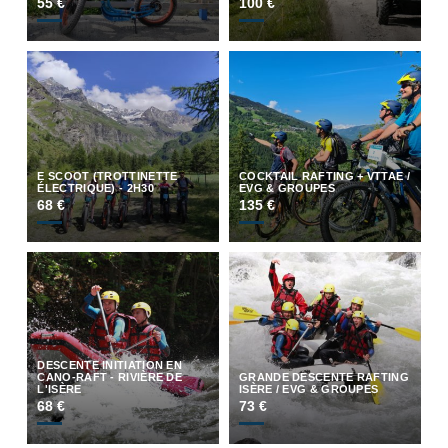
55 €
100 €
E SCOOT (TROTTINETTE
COCKTAIL RAFTING + VTTAE /
ÉLECTRIQUE) - 2H30
EVG & GROUPES
68 €
135 €
DESCENTE INITIATION EN
CANO-RAFT - RIVIÈRE DE
GRANDE DESCENTE RAFTING
L'ISÈRE
ISÈRE / EVG & GROUPES
68 €
73 €