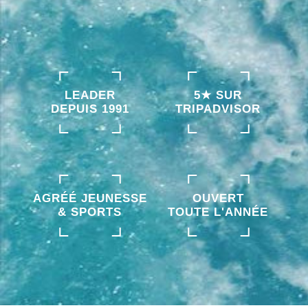
LEADER
5★ SUR
DEPUIS 1991
TRIPADVISOR
AGRÉÉ JEUNESSE
OUVERT
& SPORTS
TOUTE L'ANNÉE