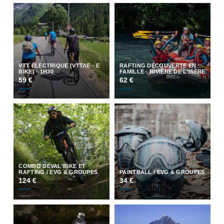
VTT ÉLECTRIQUE (VTTAE - E
RAFTING DÉCOUVERTE EN
BIKE) - 1H30
FAMILLE - RIVIÈRE DE L'ISÈRE
59 €
62 €
COMBO DÉVAL'BIKE ET
RAFTING / EVG & GROUPES
PAINTBALL / EVG & GROUPES
124 €
34 €