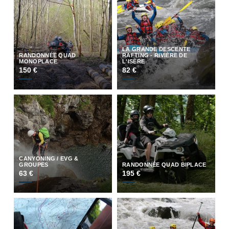
LA GRANDE DESCENTE
RANDONNÉE QUAD
RAFTING - RIVIÈRE DE
MONOPLACE
L'ISÈRE
150 €
82 €
CANYONING / EVG &
GROUPES
RANDONNÉE QUAD BIPLACE
63 €
195 €