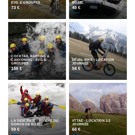
EVG & GROUPES
BOZEL
73 €
48 €
COCKTAIL RAFTING &
CANYONING / EVG &
DÉVAL BIKE - LOCATION
GROUPES
JOURNÉE
158 €
58 €
LA DESCENTE - RIVIÈRE DU
VTTAE - LOCATION 1/2
DORON DE BOZEL
JOURNÉE
59 €
66 €