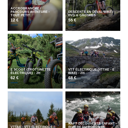
ACCROBRANCHE /
PARCOURS AVENTURE -
DESCENTE EN DÉVAL'BIKE /
TOUT PETIT
EVG & GROUPES
12 €
55 €
E SCOOT (TROTTINETTE
VTT ÉLECTRIQUE (VTTAE - E
ÉLECTRIQUE) - 2H
BIKE) - 2H
62 €
68 €
RAFT DÉCOUVERTE ENFANT -
VTTAE - VTT ÉLECTRIQUE /
RIVIÈRE DU DORON DE