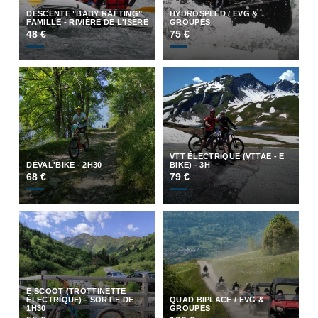
DESCENTE "BABY RAFTING"
HYDROSPEED / EVG &
FAMILLE - RIVIÈRE DE L'ISÈRE
GROUPES
48 €
75 €
VTT ÉLECTRIQUE (VTTAE - E
DÉVAL'BIKE - 2H30
BIKE) - 3H
68 €
79 €
E SCOOT (TROTTINETTE
ÉLECTRIQUE) - SORTIE DE
QUAD BIPLACE / EVG &
1H30
GROUPES