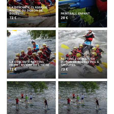
LA DESCENTE CLASSIQUE -
RIVIÈRE DU DORON DE
BOZEL
PAINTBALL ENFANT
72 €
28 €
RAFTING 2 DESCENTES
LA DESCENTE RAFTING
DORON DE BOZEL / EVG &
ISÈRE - RIVIÈRE DE L'ISÈRE
GROUPES
72 €
73 €